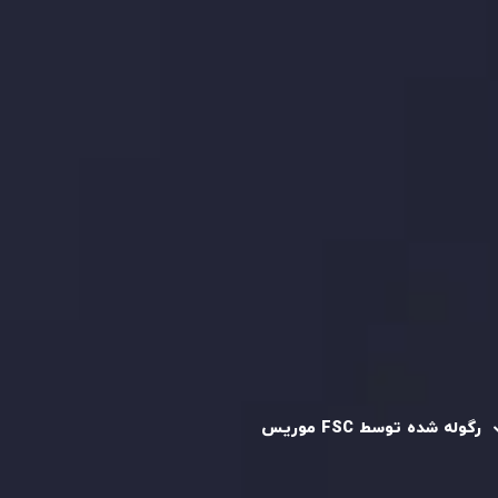
بیانیه سلب مسئولیت ریسک
بررسی حساب ها
کپی تریدینگ
قرارداد مشتری
سیاست حفظ حریم خصوصی
سیاست استرداد وجه
سیاست AML
رگوله و تایید شده
رگوله شده توسط FSC موریس
شرکت
Inveslo Limited
، ثبت‌شده در موریس با شماره ثبت
C230595
و دفتر مرکزی در
C/o Legacy Capital Ltd. Second
Floor, Suite 201, The Catalyst Ebene
، تحت نظارت کمیسیون