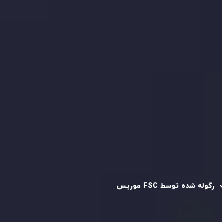
بیانیه سلب مسئولیت ریسک
بررسی حساب ها
کپی تریدینگ
قرارداد مشتری
سیاست حفظ حریم خصوصی
سیاست استرداد وجه
سیاست AML
رگوله و تایید شده
رگوله شده توسط FSC موریس
شرکت
Inveslo Limited
، ثبت‌شده در موریس با شماره ثبت
C230595
و دفتر مرکزی در
C/o Legacy Capital Ltd. Second
Floor, Suite 201, The Catalyst Ebene
، تحت نظارت کمیسیون