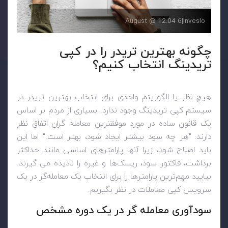
6 August @ 12:04
|
Inveslo
چگونه بهترین تریدر را در کپی
تریدینگ انتخاب کنیم؟
هیچ نظر یا الگوریتم واحدی برای انتخاب بهترین تریدر در
سیستم کپی تریدینگ وجود ندارد. بسیاری از مردم بر اساس
یک قانون ساده در مورد موفقترین معامله گران اتفاق نظر
دارند: "هر چه سود بیشتر ایجاد شود، بهتر است." اما این
باید اصلاح شود، زیرا آنها پارامترهای اساسی مانند حداکثر
برداشت، فاکتور سود، ریسک‌ها و غیره را نادیده می گیرند.
بیایید مهم‌ترین پارامترها را برای انتخاب یک معامله‌گر در یک
سرویس کپی معاملات در نظر بگیریم.
سودآوری معامله گر در یک دوره مشخص