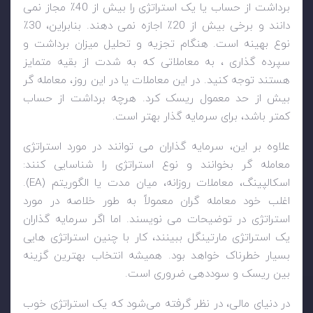
برداشت از حساب یا یک استراتژی را بیش از 40٪ مجاز نمی
دانند و برخی بیش از 20٪ اجازه نمی دهند. بنابراین، 30٪
نوع بهینه است. هنگام تجزیه و تحلیل میزان برداشت و
سپرده گذاری ، به معاملاتی که به شدت از بقیه متمایز
هستند توجه کنید. در این معاملات یا در این روز، معامله گر
بیش از حد معمول ریسک کرد. هرچه برداشت از حساب
کمتر باشد، برای سرمایه گذار بهتر است.
علاوه بر این، سرمایه گذاران می توانند در مورد استراتژی
معامله گر بخوانند و نوع استراتژی را شناسایی کنند:
اسکالپینگ، معاملات روزانه، میان مدت یا الگوریتم (
EA
).
اغلب خود معامله گران معمولاً به طور خلاصه در مورد
استراتژی در توضیحات می نویسند. اما اگر سرمایه گذاران
یک استراتژی مارتینگل ببینند، کار با چنین استراتژی هایی
بسیار خطرناک خواهد بود. همیشه انتخاب بهترین گزینه
بین ریسک و سوددهی ضروری است.
در دنیای مالی، در نظر گرفته می‌شود که یک استراتژی خوب