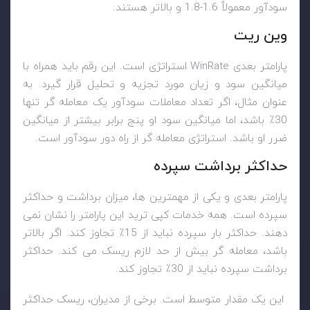
سودآور معمولاً 1.6-1.8 و بالاتر هستند.
وین ریت
پارامتر بعدی
WinRate
استراتژی است. این رقم باید همراه با
میانگین سود و زیان مورد تجزیه و تحلیل قرار گیرد. به
عنوان مثال، اگر تعداد معاملات سودآور یک معامله گر تنها
30٪ باشد، اما میانگین سود او پنج برابر بیشتر از میانگین
ضرر او باشد. استراتژی معامله گر از راه دور سودآور است.
حداکثر برداشت سپرده
پارامتر بعدی و یکی از مهمترین ها، میزان برداشت و حداکثر
سپرده است. همه خدمات کپی ترید این پارامتر را نشان نمی
دهند. حداکثر بار سپرده نباید از 15٪ تجاوز کند. اگر بالاتر
باشد، معامله گر بیش از حد لازم ریسک می کند. حداکثر
برداشت سپرده نباید از 30٪ تجاوز کند.
این یک مقدار متوسط ​​است. برخی از مدیران، ریسک حداکثر