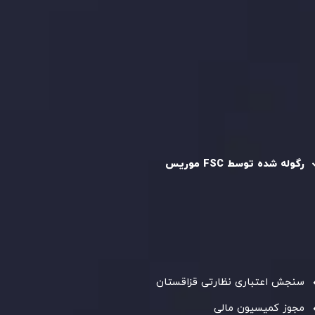
سیاست حفظ حریم خصوصی
سیاست استرداد وجه
سیاست AML
رگوله و تایید شده
رگوله شده توسط FSC موریس
شرکت
Inveslo Limited
، ثبت‌شده در موریس با شماره ثبت
C230595
و دفتر مرکزی در
C/o Legacy Capital Ltd. Second
Floor, Suite 201, The Catalyst Ebene
، تحت نظارت کمیسیون
خدمات مالی جمهوری موریس فعالیت می‌کند. این شرکت با
داشتن مجوز معامله‌گری سرمایه‌گذاری،
GB25205645
، به رعایت
دقیق استانداردهای نظارتی پایبند است و محیطی امن و شفاف
برای معاملات جهانی و حفاظت از مشتریان فراهم می‌آورد.
سنجش اعتباری نظارتی قزاقستان
مجوز کمیسیون مالی