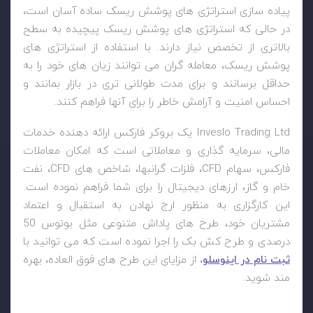
پیاده سازی استراتژی های پوشش ریسک ساده آسان است،
در حالی که استراتژی های پوشش ریسک پیچیده به سطح
بالاتری از تخصص نیاز دارند. با استفاده از استراتژی های
پوشش ریسک، معامله گران می توانند زیان های خود را به
حداقل برسانند و برای مدت طولانی تری در بازار بمانند و
احساس امنیت و آرامش خاطر را برای آنها فراهم کنند.
Inveslo Trading Ltd
یک بروکر فارکس ارائه دهنده خدمات
مالی، سرمایه گذاری و معاملاتی است که امکان معاملات
فارکس، سهام
CFD
، فلزات گرانبها، شاخص های
CFD
، نفت
خام و گاز، ارزهای دیجیتال را برای شما فراهم نموده است.
این کارگزاری به منظور ارج نهادن به استقبال و اعتماد
مشتریان خود، طرح های پاداش متنوعی مثل بونوس 50
درصدی و طرح کش بک را اجرا نموده است که می توانید با
ثبت نام در اینوسلو
، از مزایای این طرح های فوق العاده، بهره
مند شوید.