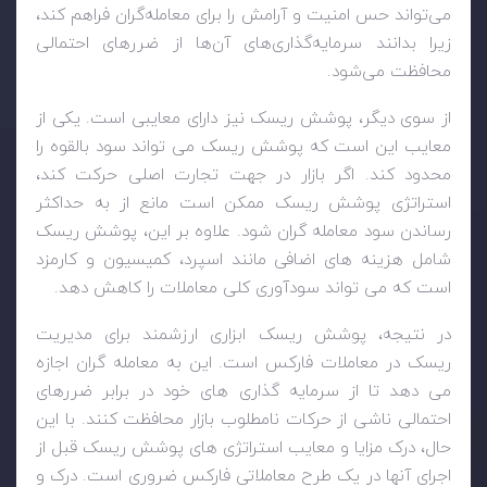
می‌تواند حس امنیت و آرامش را برای معامله‌گران فراهم کند،
زیرا بدانند سرمایه‌گذاری‌های آن‌ها از ضررهای احتمالی
محافظت می‌شود.
از سوی دیگر، پوشش ریسک نیز دارای معایبی است. یکی از
معایب این است که پوشش ریسک می تواند سود بالقوه را
محدود کند. اگر بازار در جهت تجارت اصلی حرکت کند،
استراتژی پوشش ریسک ممکن است مانع از به حداکثر
رساندن سود معامله گران شود. علاوه بر این، پوشش ریسک
شامل هزینه های اضافی مانند اسپرد، کمیسیون و کارمزد
است که می تواند سودآوری کلی معاملات را کاهش دهد.
در نتیجه، پوشش ریسک ابزاری ارزشمند برای مدیریت
ریسک در معاملات فارکس است. این به معامله گران اجازه
می دهد تا از سرمایه گذاری های خود در برابر ضررهای
احتمالی ناشی از حرکات نامطلوب بازار محافظت کنند. با این
حال، درک مزایا و معایب استراتژی های پوشش ریسک قبل از
اجرای آنها در یک طرح معاملاتی فارکس ضروری است. درک و