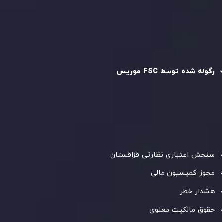
سیاست AML
رگوله و تایید شده
رگوله شده توسط FSC موریس
شرکت
Inveslo Limited
، ثبت‌شده در موریس با شماره ثبت
C230595
و دفتر مرکزی در
C/o Legacy Capital Ltd. Second
Floor, Suite 201, The Catalyst Ebene
، تحت نظارت کمیسیون
خدمات مالی جمهوری موریس فعالیت می‌کند. این شرکت با
داشتن مجوز معامله‌گری سرمایه‌گذاری،
GB25205645
، به رعایت
دقیق استانداردهای نظارتی پایبند است و محیطی امن و شفاف
برای معاملات جهانی و حفاظت از مشتریان فراهم می‌آورد.
سنجش اعتباری نظارتی قزاقستان
مجوز کمیسیون مالی
هشدار خطر
حقوق مالکیت معنوی