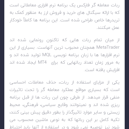
ربات معامله گر فارکس یک برنامه نرم افزاری معاملاتی است
که با ارائه سیگنال های خرید و فروش ارز به منظور کمک به
تریدرها خاص طراحی شده است. این برنامه ها کاملاً خودکار
عمل میکنند.
از میان تمام ربات هایی که تاکنون رونمایی شده اند
MetaTrader
همچنان محبوب ترین آنهاست. بسیاری از این
نرم افزارها ها با زبان برنامه نویسی
MQL
تولید شده اند و
به مرور زمان تعداد رباتهایی که برای
MT4
ایجاد شده اند
افزایش یافته است.
یکی از مزایای استفاده از ربات، حذف معاملات احساسی
است که بسیاری مواقع عملکرد معامله گر را تحت تاثیرات
منفی قرار میدهد. از طرفی چون این ربات ها از قبل برنامه
ریزی شده اند و نمیتوانند وقایع سیاسی، فرهنگی، محیط
زیستی و سایر موارد تاثیرگذار را بطور دقیق پیش بینی کنند،
تکیه کامل بر این رباتها که به نوعی ماشین محسوب می
شود نیز توصیه نمی شود و در استفاده از آنها باید احتیاط