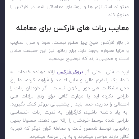
میتواند استراتژی ها و روشهای معاملاتی شما در فارکس را
متنوع کند.
معایب ربات های فارکس برای معامله
در بازار فارکس هیچ چیز مطلق نیست. سود و ضرر، معایب
و مزایا همواره وجود دارد، برای رباتها نیز این حقیقت صادق
است و معایبی دارند که توضیح میدهیم:
ایرادات فنی - حتی اگر
بروکر فارکس
ارائه دهنده خدمات به
شما، یک پلتفرم عالی و قابل اعتماد را فراهم کرده، اما رخ
دادن مشکلات فنی دور از ذهن نیست. اگر خودتان ربات را
طراحی نکرده اید یا مهارت کافی برای رفع ایرادات فنی
احتمالی را ندارید، حتما باید از پشتیبانی بروکر کمک بگیرید.
به یاد داشته باشید، کارگزاران به ندرت ربات اختصاصی
طراحی شده توسط خودشان را ارائه می دهند. معمولا چنین
رباتهایی توسط شخص ثالث و معامله گران دیگر که تجربه
کافی دارند طراحی میشوند و به بازار عرضه میشوند.