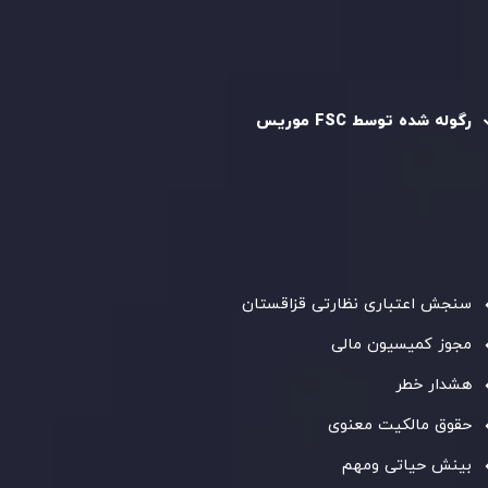
رگوله و تایید شده
رگوله شده توسط FSC موریس
شرکت
Inveslo Limited
، ثبت‌شده در موریس با شماره ثبت
C230595
و دفتر مرکزی در
C/o Legacy Capital Ltd. Second
Floor, Suite 201, The Catalyst Ebene
، تحت نظارت کمیسیون
خدمات مالی جمهوری موریس فعالیت می‌کند. این شرکت با
داشتن مجوز معامله‌گری سرمایه‌گذاری،
GB25205645
، به رعایت
دقیق استانداردهای نظارتی پایبند است و محیطی امن و شفاف
برای معاملات جهانی و حفاظت از مشتریان فراهم می‌آورد.
سنجش اعتباری نظارتی قزاقستان
مجوز کمیسیون مالی
هشدار خطر
حقوق مالکیت معنوی
بینش حیاتی ومهم