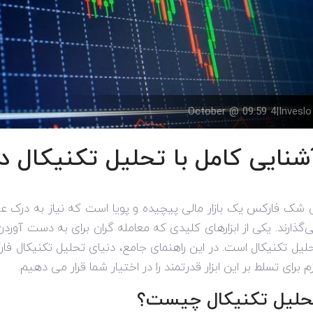
4 October @ 09:59
|
Inveslo
شنایی کامل با تحلیل تکنیکال د
 شک فارکس یک بازار مالی پیچیده و پویا است که نیاز به درک عم
‌گذارند. یکی از ابزارهای کلیدی که معامله گران برای به دست آوردن
لیل تکنیکال است. در این راهنمای جامع، دنیای تحلیل تکنیکال ف
زم برای تسلط بر این ابزار قدرتمند را در اختیار شما قرار می دهیم.
حلیل تکنیکال چیست؟