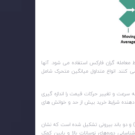
معامله گران فارکس استفاده می شود. آنها
 کنند. انواع متداول میانگین متحرک شامل
ه سرعت و تغییر حرکات قیمت را اندازه گیری
 تا 100 در نوسان است، با قرائت های بالای 70 نشان دهنده شرایط خرید بیش از حد و خوانش های
) و دو باند بیرونی تشکیل شده است که نشان
 شناسایی دوره‌های نوسانات بالا و پایین کمک