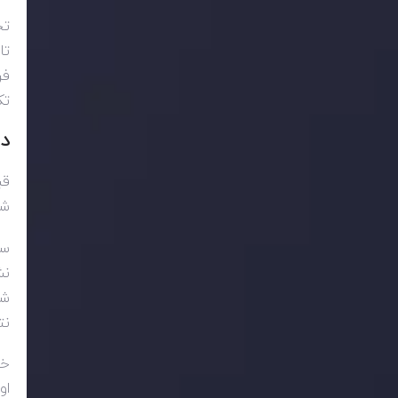
تح
تا
فر
تک
د
قب
شا
سط
نش
شو
نت
خط
او