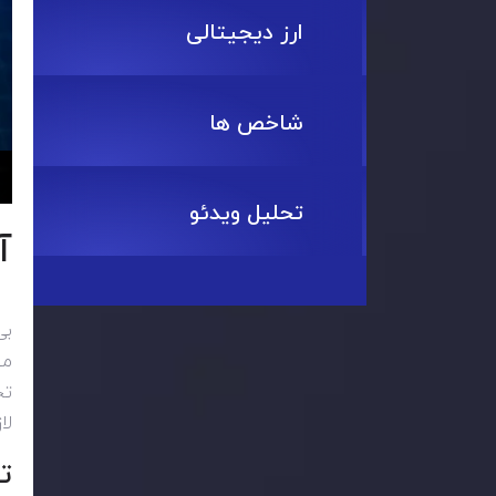
ارز دیجیتالی
شاخص ها
تحلیل ویدئو
آ
بی
می
تح
لا
ت