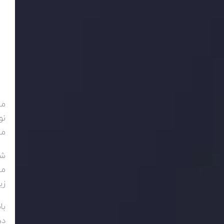
می
نو
می
شا
زیر 30 نشان دهنده شر
با
ده