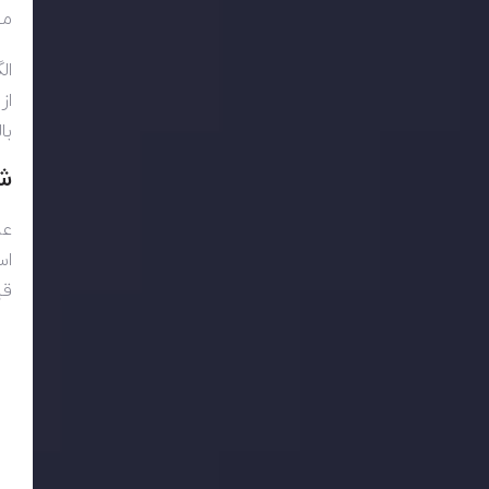
می
ال
از
با
ش
عل
اس
قی