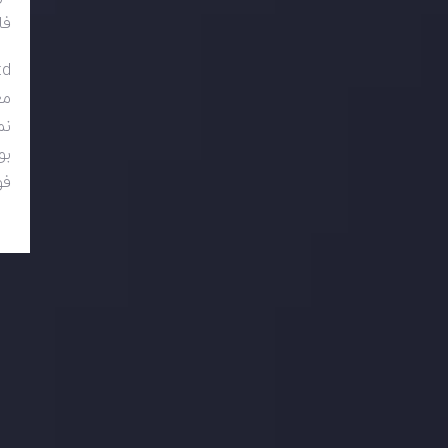
فا
td
مع
نم
بونوس 50 درصد
فو