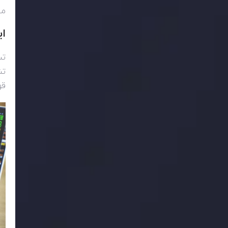
می
ای
تس
تش
قو