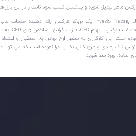
رکس ماهر تبدیل شوید و پتانسیل کسب سود ثابت را در این بازار هیجا
Inveslo Trading L
یک بروکر فارکس ارائه دهنده خدمات مالی،
املات فارکس، سهام
CFD
، فلزات گرانبها، شاخص های
CFD
، نفت 
وده است. این کارگزاری به منظور ارج نهادن به استقبال و اعتم
ی و طرح کش بک را اجرا نموده است که می توانید با
ق العاده، بهره مند شوید.