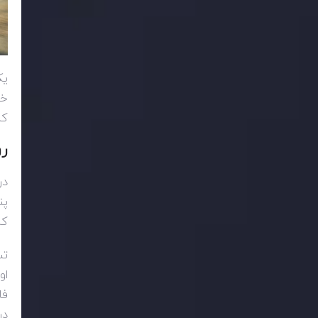
ی
خو
کن
رو
در
پن
که
تس
او
فا
در