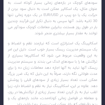
سودهای کوچک در بازه‌های زمانی بسیار کوتاه است. به
عنوان مثال، یک اسکالپر ممکن است به دنبال سود بردن از
حرکت یک یا دو پیپ در
EUR/USD
در یک دوره زمانی تنها
30 ثانیه باشد. آنها سپس به دنبال تکرار این فرآیند چندین
بار در طول روز هستند، بنابراین معاملات کوچک سودآور می
توانند به مقدار بسیار بیشتری منجر شوند.
اسکالپینگ یک استراتژی است که نیازمند نظم و انضباط و
یک سیستم مدیریت ریسک بسیار خوب است. دلیل این امر
به این واقعیت مربوط می شود که اسکالپرها بسیاری از
تراکنش ها را با سودهای اندک می بندند و سیستم مدیریت
ریسک آنها نباید به آنها اجازه دهد معاملات زیان ده را برای
مدت طولانی نگه دارند، صرفاً به این دلیل که یک ضرر بزرگ
ممکن است تعداد بسیار زیادی از سودهای قبلی را پوشش
دهد. علاوه بر این، اسکالپینگ نیاز به نظم و انضباط دارد، زیرا
اغلب نیاز به باز کردن تعداد بسیار زیادی از تراکنش‌ها در روز،
و معامله در فواصل زمانی کوتاه‌مدت، مانند بازه‌های یک و
پنج دقیقه‌ای که بازار ممکن است بسیار پویا باشد، دارد.