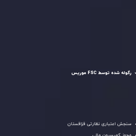
سیاست حفظ حریم خصوصی
سیاست استرداد وجه
سیاست AML
رگوله و تایید شده
رگوله شده توسط FSC موریس
شرکت
Inveslo Limited
، ثبت‌شده در موریس با شماره ثبت
C230595
و دفتر مرکزی در
C/o Legacy Capital Ltd. Second
Floor, Suite 201, The Catalyst Ebene
، تحت نظارت کمیسیون
خدمات مالی جمهوری موریس فعالیت می‌کند. این شرکت با
داشتن مجوز معامله‌گری سرمایه‌گذاری،
GB25205645
، به رعایت
دقیق استانداردهای نظارتی پایبند است و محیطی امن و شفاف
برای معاملات جهانی و حفاظت از مشتریان فراهم می‌آورد.
سنجش اعتباری نظارتی قزاقستان
مجوز کمیسیون مالی