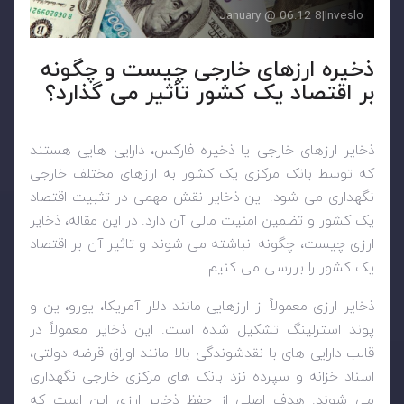
8 January @ 06:12
|
Inveslo
ذخیره ارزهای خارجی چیست و چگونه
بر اقتصاد یک کشور تأثیر می گذارد؟
ذخایر ارزهای خارجی یا ذخیره فارکس، دارایی هایی هستند
که توسط بانک مرکزی یک کشور به ارزهای مختلف خارجی
نگهداری می شود. این ذخایر نقش مهمی در تثبیت اقتصاد
یک کشور و تضمین امنیت مالی آن دارد. در این مقاله، ذخایر
ارزی چیست، چگونه انباشته می شوند و تاثیر آن بر اقتصاد
یک کشور را بررسی می کنیم.
ذخایر ارزی معمولاً از ارزهایی مانند دلار آمریکا، یورو، ین و
پوند استرلینگ تشکیل شده است. این ذخایر معمولاً در
قالب دارایی های با نقدشوندگی بالا مانند اوراق قرضه دولتی،
اسناد خزانه و سپرده نزد بانک های مرکزی خارجی نگهداری
می شوند. هدف اصلی از حفظ ذخایر ارزی این است که