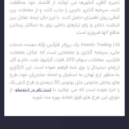
ذخیره کافی، کشورها می توانند از اقتصاد خود محافظت
کنند، سرمایه گذاری خارجی را جذب کنند و از معاملات بین
المللی روان اطمینان حاصل کنند. با این حال، ایجاد تعادل بین
انباشت ذخایر و رفع نیازهای داخلی برای به حداکثر رساندن
منافع آنها ضروری است.
Inveslo Trading Ltd
یک بروکر فارکس ارائه دهنده خدمات
مالی، سرمایه گذاری و معاملاتی است که امکان معاملات
فارکس، معاملات سهام
CFD
، فلزات گرانبها، نفت خام و گاز،
ارزهای دیجیتال را برای شما فراهم نموده است. این کارگزاری
به منظور ارج نهادن به استقبال و اعتماد مشتریان خود، طرح
های پاداش متنوعی مثل بونوس 50 درصدی و طرح کش بک
را اجرا نموده است که می توانید با
ثبت نام در اینوسلو
، از
مزایای این طرح های فوق العاده، بهره مند شوید.