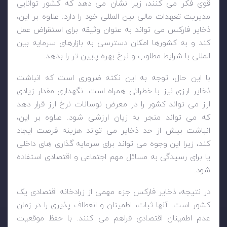
قوی فکر می کنند، زیرا نشان می دهد که کشور توانایی
مدیریت تعهدات مالی بین المللی خود را دارد. علاوه بر این،
ذخایر فارکس می تواند به عنوان وثیقه برای استقراض عمل
کند و به کشورها امکان دسترسی به بازارهای سرمایه بین
المللی با شرایط مطلوب و نرخ بهره پایین تر را بدهد.
با این حال، توجه به این نکته ضروری است که انباشت
ذخایر ارزی نیز با خطراتی همراه است. نگهداری مقدار زیادی
ارز می تواند کشور را در معرض نوسانات نرخ ارز قرار دهد
که می تواند منجر به زیان ارزشی شود. علاوه بر این،
انباشت بیش از حد ذخایر می تواند هزینه فرصت ایجاد
کند، زیرا این وجوه می تواند برای سرمایه گذاری های داخلی
یا برای رسیدگی به مسائل مهم اجتماعی و اقتصادی استفاده
شود.
در نتیجه، ذخایر فارکس جزء مهمی از زرادخانه اقتصادی یک
کشور است. آنها ثبات، اطمینان و انعطاف پذیری را در زمان
عدم اطمینان اقتصادی فراهم می کنند. با حفظ موقعیت