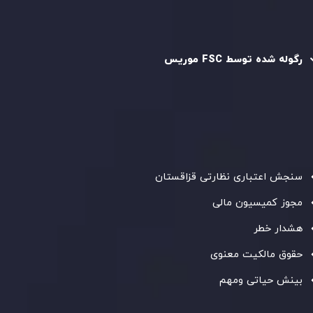
رگوله و تایید شده
رگوله شده توسط FSC موریس
شرکت
Inveslo Limited
، ثبت‌شده در موریس با شماره ثبت
C230595
و دفتر مرکزی در
C/o Legacy Capital Ltd. Second
Floor, Suite 201, The Catalyst Ebene
، تحت نظارت کمیسیون
خدمات مالی جمهوری موریس فعالیت می‌کند. این شرکت با
داشتن مجوز معامله‌گری سرمایه‌گذاری،
GB25205645
، به رعایت
دقیق استانداردهای نظارتی پایبند است و محیطی امن و شفاف
برای معاملات جهانی و حفاظت از مشتریان فراهم می‌آورد.
سنجش اعتباری نظارتی قزاقستان
مجوز کمیسیون مالی
هشدار خطر
حقوق مالکیت معنوی
بینش حیاتی ومهم