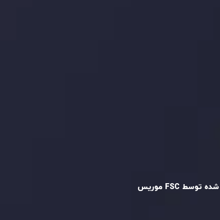
ما را در شبکه های اجتماعی
دنبال کنید
و تایید شده
ه توسط FSC موریس
Inveslo Limited
، ثبت‌شده در موریس با شماره
C23059
و دفتر مرکزی در
C/o Legacy Capital