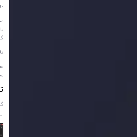
دل
سف
تا
گر
دل
سف
سر
ت
گز
از