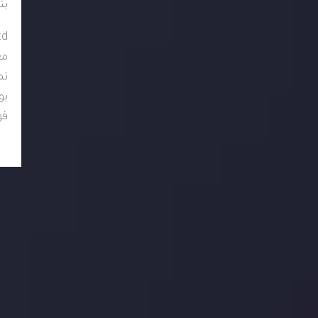
بن
td
مع
نم
بونوس 50 درصد
فو