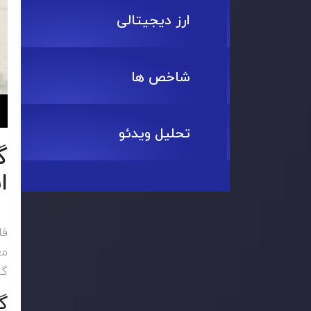
ارز دیجیتالی
شاخص ها
تحلیل ویدئو
ا
فا
مع
گز
گ