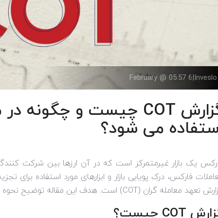
6 February @ 05:57
|
Inveslo
گزارش COT چیست و چگونه 
ستفاده می شود؟
رکس یک بازار غیرمتمرکز است که در آن ارزها بین شرکت کنندگ
املات فارکس، درک پویایی بازار و ابزارهای مورد استفاده برای تجزیه
ارش تعهد معامله گران (
COT
) است. هدف این مقاله توضیح نحوه 
زارش
COT
چیست؟