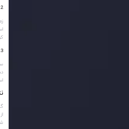
2. دلالان بزرگ
زم
اس
کو
3. دلالان کوچک
سف
ده
اس
ن
گز
از
شر