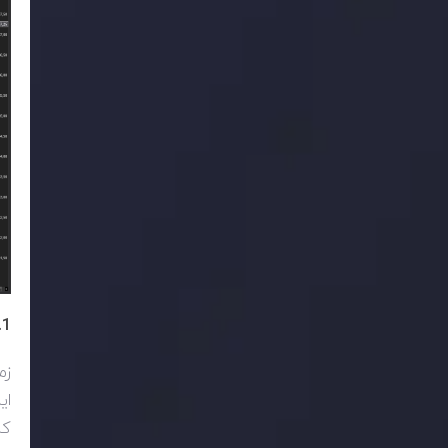
1. پوشش ریسک معاملاتی
زم
ای
که