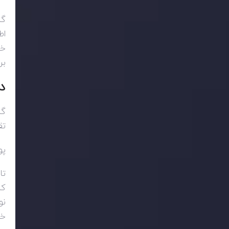
گز
اط
خا
بر
د
گز
تق
پو
تا
کن
نو
خو