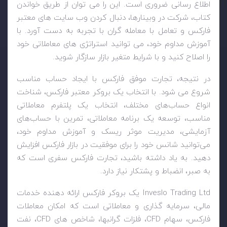
اطلاع رسانی ضروری است. این را می توان از طریق خواندن
کتاب، شرکت در وبینارها، دنبال کردن وب سایت های معتبر
فارکس و تعامل با معامله گران با تجربه به دست آورد. با
آموزش مداوم خود، می توانید استراتژی های معاملاتی خود
را اصلاح کنید و با شرایط متغیر بازار سازگار شوید.
در نتیجه، تجارت موفق فارکس با ایجاد حساب مناسب
شروع می شود. با انتخاب یک بروکر معتبر فارکس، شناخت
انواع حساب‌های مختلف، انتخاب یک پلتفرم معاملاتی
مناسب، توسعه یک برنامه معاملاتی، تمرین با حساب‌های
آزمایشی، مدیریت موثر ریسک و آموزش مداوم خود،
می‌توانید شانس خود را برای موفقیت در بازار فارکس افزایش
دهید. به یاد داشته باشید، تجارت فارکس سفری است که
به صبر، انضباط و پشتکار نیاز دارد.
Inveslo Trading Ltd
یک بروکر فارکس ارائه دهنده خدمات
مالی، سرمایه گذاری و معاملاتی است که امکان معاملات
فارکس، سهام
CFD
، فلزات گرانبها، شاخص های
CFD
، نفت