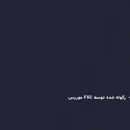
بررسی حساب ها
کپی تریدینگ
قرارداد مشتری
سیاست حفظ حریم خصوصی
سیاست استرداد وجه
سیاست AML
رگوله و تایید شده
رگوله شده توسط FSC موریس
شرکت
Inveslo Limited
، ثبت‌شده در موریس با شماره ثبت
C230595
و دفتر مرکزی در
C/o Legacy Capital Ltd. Second
Floor, Suite 201, The Catalyst Ebene
، تحت نظارت کمیسیون
خدمات مالی جمهوری موریس فعالیت می‌کند. این شرکت با
داشتن مجوز معامله‌گری سرمایه‌گذاری،
GB25205645
، به رعایت