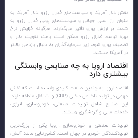
نقش دلار آمریکا و سیاست‌های فدرال رزرو
:
دلار آمریکا به
عنوان ارز اصلی جهانی و سیاست‌های پولی فدرال رزرو به
شدت بر ارزش یورو تأثیر می‌گذارند. هرگونه افزایش نرخ
بهره توسط فدرال رزرو ممکن است باعث تقویت دلار و
تضعیف یورو شود، زیرا سرمایه‌گذاران به دنبال بازدهی بالاتر
در آمریکا هستند
.
اقتصاد اروپا به چه صنایعی وابستگی
بیشتری دارد
اقتصاد اروپا به چندین صنعت کلیدی وابسته است که نقش
مهمی در تولید ناخالص داخلی
(GDP)
و اشتغال منطقه دارند.
این صنایع شامل تولیدات صنعتی، خودروسازی، انرژی،
خدمات مالی و گردشگری هستند
.
تولیدات صنعتی و خودروسازی
:
اروپا یکی از بزرگ‌ترین
تولیدکنندگان خودرو در جهان است. کشورهایی مانند آلمان،