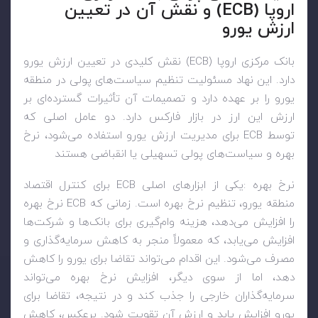
اروپا
(ECB)
و نقش آن در تعیین
ارزش یورو
بانک مرکزی اروپا
(ECB)
نقش کلیدی در تعیین ارزش یورو
دارد. این نهاد مسئولیت تنظیم سیاست‌های پولی در منطقه
یورو را بر عهده دارد و تصمیمات آن تأثیرات گسترده‌ای بر
ارزش این ارز در بازار فارکس دارد. دو عامل اصلی که
توسط
ECB
برای مدیریت ارزش یورو استفاده می‌شود، نرخ
بهره و سیاست‌های پولی تسهیلی یا انقباضی هستند
نرخ بهره
:
یکی از ابزارهای اصلی
ECB
برای کنترل اقتصاد
منطقه یورو، تنظیم نرخ بهره است. زمانی که
ECB
نرخ بهره
را افزایش می‌دهد، هزینه وام‌گیری برای بانک‌ها و شرکت‌ها
افزایش می‌یابد، که معمولاً منجر به کاهش سرمایه‌گذاری و
مصرف می‌شود. این اقدام می‌تواند تقاضا برای یورو را کاهش
دهد، اما از سوی دیگر، افزایش نرخ بهره می‌تواند
سرمایه‌گذاران خارجی را جذب کند و در نتیجه، تقاضا برای
یورو افزایش یابد و ارزش آن تقویت شود. برعکس، کاهش