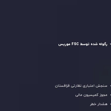
سیاست استرداد وجه
سیاست AML
رگوله و تایید شده
رگوله شده توسط FSC موریس
شرکت
Inveslo Limited
، ثبت‌شده در موریس با شماره ثبت
C230595
و دفتر مرکزی در
C/o Legacy Capital Ltd. Second
Floor, Suite 201, The Catalyst Ebene
، تحت نظارت کمیسیون
خدمات مالی جمهوری موریس فعالیت می‌کند. این شرکت با
داشتن مجوز معامله‌گری سرمایه‌گذاری،
GB25205645
، به رعایت
دقیق استانداردهای نظارتی پایبند است و محیطی امن و شفاف
برای معاملات جهانی و حفاظت از مشتریان فراهم می‌آورد.
سنجش اعتباری نظارتی قزاقستان
مجوز کمیسیون مالی
هشدار خطر