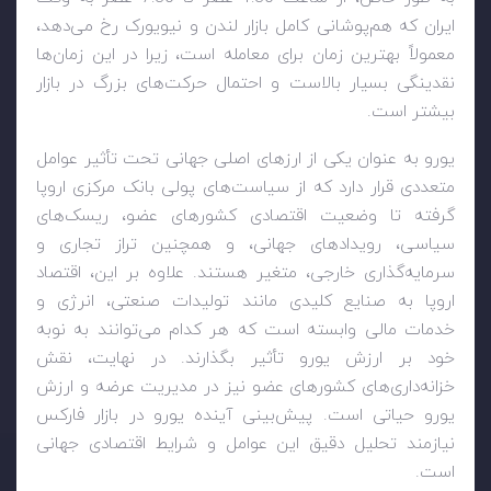
ایران که هم‌پوشانی کامل بازار لندن و نیویورک رخ می‌دهد،
معمولاً بهترین زمان برای معامله است، زیرا در این زمان‌ها
نقدینگی بسیار بالاست و احتمال حرکت‌های بزرگ در بازار
بیشتر است
.
یورو به عنوان یکی از ارزهای اصلی جهانی تحت تأثیر عوامل
متعددی قرار دارد که از سیاست‌های پولی بانک مرکزی اروپا
گرفته تا وضعیت اقتصادی کشورهای عضو، ریسک‌های
سیاسی، رویدادهای جهانی، و همچنین تراز تجاری و
سرمایه‌گذاری خارجی، متغیر هستند. علاوه بر این، اقتصاد
اروپا به صنایع کلیدی مانند تولیدات صنعتی، انرژی و
خدمات مالی وابسته است که هر کدام می‌توانند به نوبه
خود بر ارزش یورو تأثیر بگذارند. در نهایت، نقش
خزانه‌داری‌های کشورهای عضو نیز در مدیریت عرضه و ارزش
یورو حیاتی است. پیش‌بینی آینده یورو در بازار فارکس
نیازمند تحلیل دقیق این عوامل و شرایط اقتصادی جهانی
است
.