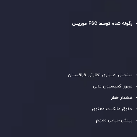
رگوله و تایید شده
رگوله شده توسط FSC موریس
شرکت
Inveslo Limited
، ثبت‌شده در موریس با شماره ثبت
C230595
و دفتر مرکزی در
C/o Legacy Capital Ltd. Second
Floor, Suite 201, The Catalyst Ebene
، تحت نظارت کمیسیون
خدمات مالی جمهوری موریس فعالیت می‌کند. این شرکت با
داشتن مجوز معامله‌گری سرمایه‌گذاری،
GB25205645
، به رعایت
دقیق استانداردهای نظارتی پایبند است و محیطی امن و شفاف
برای معاملات جهانی و حفاظت از مشتریان فراهم می‌آورد.
سنجش اعتباری نظارتی قزاقستان
مجوز کمیسیون مالی
هشدار خطر
حقوق مالکیت معنوی
بینش حیاتی ومهم