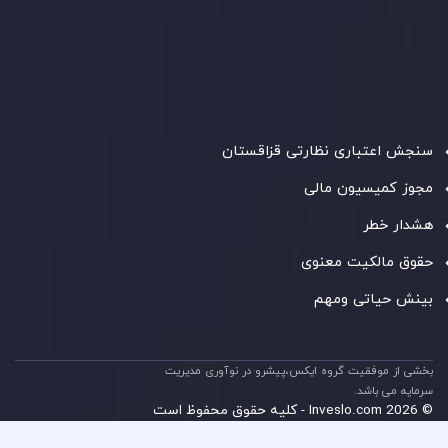
شرکت
Inveslo Limited
، ثبت‌شده در موریس با شماره ثبت
C230595
و دفتر مرکزی در
C/o Legacy Capital Ltd. Second
Floor, Suite 201, The Catalyst Ebene
، تحت نظارت کمیسیون
خدمات مالی جمهوری موریس فعالیت می‌کند. این شرکت با
داشتن مجوز معامله‌گری سرمایه‌گذاری،
GB25205645
، به رعایت
دقیق استانداردهای نظارتی پایبند است و محیطی امن و شفاف
برای معاملات جهانی و حفاظت از مشتریان فراهم می‌آورد.
سنجش اعتباری نظارتی قزاقستان
مجوز کمیسیون مالی
هشدار خطر
حقوق مالکیت معنوی
بینش حیاتی ومهم
بخشی از موفقیت گروه ایکس،پیشرو در نوآوری مدیریت
سرمایه می باشد.
© 2026 Inveslo.com - کلیه حقوق محفوظ است