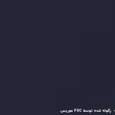
با ما تماس بگیرید
بیانیه سلب مسئولیت ریسک
بررسی حساب ها
کپی تریدینگ
قرارداد مشتری
سیاست حفظ حریم خصوصی
سیاست استرداد وجه
سیاست AML
رگوله و تایید شده
رگوله شده توسط FSC موریس