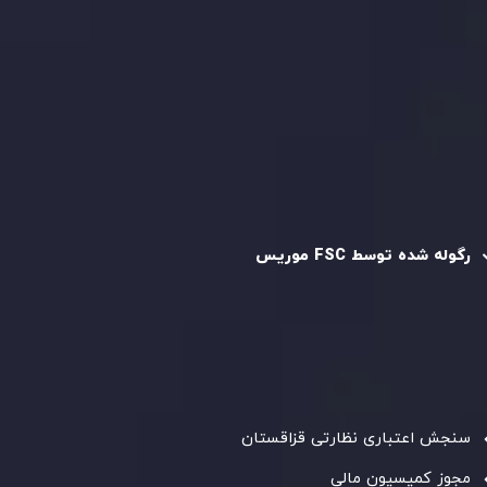
سیاست حفظ حریم خصوصی
سیاست استرداد وجه
سیاست AML
رگوله و تایید شده
رگوله شده توسط FSC موریس
شرکت
Inveslo Limited
، ثبت‌شده در موریس با شماره ثبت
C230595
و دفتر مرکزی در
C/o Legacy Capital Ltd. Second
Floor, Suite 201, The Catalyst Ebene
، تحت نظارت کمیسیون
خدمات مالی جمهوری موریس فعالیت می‌کند. این شرکت با
داشتن مجوز معامله‌گری سرمایه‌گذاری،
GB25205645
، به رعایت
دقیق استانداردهای نظارتی پایبند است و محیطی امن و شفاف
برای معاملات جهانی و حفاظت از مشتریان فراهم می‌آورد.
سنجش اعتباری نظارتی قزاقستان
مجوز کمیسیون مالی