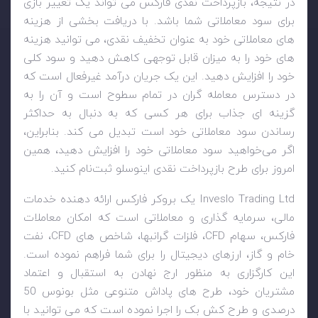
در نتیجه، بازپرداخت نقدی فارکس می تواند یک تغییر بازی
برای سود معاملاتی شما باشد. با دریافت بخشی از هزینه
های معاملاتی خود به عنوان تخفیف نقدی، می توانید هزینه
های خود را به میزان قابل توجهی کاهش دهید و سود کلی
خود را افزایش دهید. این یک جریان درآمد غیرفعال است که
در دسترس معامله گران در تمام سطوح است و آن را به
گزینه ای جذاب برای هر کسی که به دنبال به حداکثر
رساندن سود معاملاتی خود است تبدیل می کند. بنابراین،
اگر می‌خواهید سود معاملاتی خود را افزایش دهید، همین
امروز برای طرح بازپرداخت نقدی اینوسلو ثبت‌نام کنید.
Inveslo Trading Ltd
یک بروکر فارکس ارائه دهنده خدمات
مالی، سرمایه گذاری و معاملاتی است که امکان معاملات
فارکس، سهام
CFD
، فلزات گرانبها، شاخص های
CFD
، نفت
خام و گاز، ارزهای دیجیتال را برای شما فراهم نموده است.
این کارگزاری به منظور ارج نهادن به استقبال و اعتماد
مشتریان خود، طرح های پاداش متنوعی مثل بونوس 50
درصدی و طرح کش بک را اجرا نموده است که می توانید با