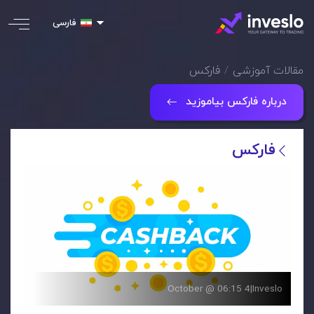
فارسی
مقالات آموزشی
فارکس
درباره فارکس بیاموزید
فارکس
4 October @ 06:15
|
Inveslo