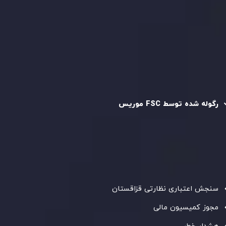
سیاست حفظ حریم خصوصی
سیاست استرداد وجه
سیاست AML
رگوله و تایید شده
رگوله شده توسط FSC موریس
شرکت
Inveslo Limited
، ثبت‌شده در موریس با شماره ثبت
C230595
و دفتر مرکزی در
C/o Legacy Capital Ltd. Second
Floor, Suite 201, The Catalyst Ebene
، تحت نظارت کمیسیون
خدمات مالی جمهوری موریس فعالیت می‌کند. این شرکت با
داشتن مجوز معامله‌گری سرمایه‌گذاری،
GB25205645
، به رعایت
دقیق استانداردهای نظارتی پایبند است و محیطی امن و شفاف
برای معاملات جهانی و حفاظت از مشتریان فراهم می‌آورد.
سنجش اعتباری نظارتی قزاقستان
مجوز کمیسیون مالی