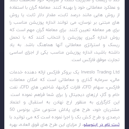
کند تا ریسک را مدیریت کنند، از سرمایه خود محافظت کنند
و عملکرد معاملاتی خود را بهینه کنند. معامله گران با استفاده
از روش هایی مانند درصد ثابت، مقدار دلار ثابت یا روش
های مبتنی بر نوسان، می توانند اندازه پوزیشن مناسب را
برای هر معامله تعیین کنند. برای معامله گران مهم است که
روش اندازه گیری پوزیشن را انتخاب کنند که با تحمل
ریسک و استراتژی معاملاتی آنها هماهنگ باشد. به یاد
داشته باشید، اندازه پوزیشن مناسب یکی از اجزای اساسی
تجارت موفق فارکس است.
Inveslo Trading Ltd
یک بروکر فارکس ارائه دهنده خدمات
مالی، سرمایه گذاری و معاملاتی است که امکان معاملات
فارکس، سهام
CFD
، فلزات گرانبها، شاخص های
CFD
، نفت
خام و گاز، ارزهای دیجیتال را برای شما فراهم نموده است.
این کارگزاری به منظور ارج نهادن به استقبال و اعتماد
مشتریان خود، طرح های پاداش متنوعی مثل بونوس 50
درصدی و طرح کش بک را اجرا نموده است که می توانید با
ثبت نام در اینوسلو
، از مزایای این طرح های فوق العاده، بهره