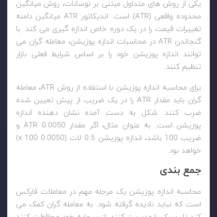
یکی از روش های متداول مبتنی بر نوسانات، روش میانگین
محدوده واقعی (
ATR
) است. اندیکاتور
ATR
میانگین دامنه
تغییرات قیمت را در یک دوره خاص اندازه گیری می کند. با
گنجاندن
ATR
در محاسبات اندازه پوزیشن، معامله گران می
توانند اندازه پوزیشن خود را بر اساس شرایط فعلی بازار
تنظیم کنند.
برای محاسبه اندازه پوزیشن با استفاده از روش
ATR
، معامله
گران باید مقدار
ATR
را در یک ضریب از پیش تعیین شده
ضرب کنند. شکل به دست آمده نشان دهنده اندازه
پوزیشن است. به عنوان مثال، اگر مقدار
ATR 0.0050
و
ضریب 100 باشد، اندازه پوزیشن 0.5 لات (0.0050
x 100
)
خواهد بود.
جمع بندی
محاسبه اندازه پوزیشن یک مرحله مهم در معاملات فارکس
است که نباید نادیده گرفته شود. به معامله گران کمک می