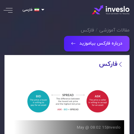
فارسی
مقالات آموزشی
فارکس
درباره فارکس بیاموزید
فارکس
15 May @ 08:02
|
Inveslo