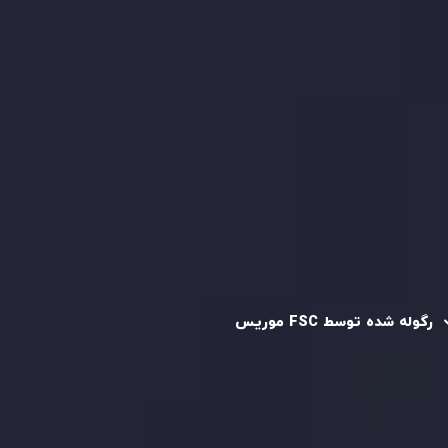
کپی تریدینگ
قرارداد مشتری
سیاست حفظ حریم خصوصی
سیاست استرداد وجه
سیاست AML
رگوله و تایید شده
رگوله شده توسط FSC موریس
شرکت
Inveslo Limited
، ثبت‌شده در موریس با شماره ثبت
C230595
و دفتر مرکزی در
C/o Legacy Capital Ltd. Second
Floor, Suite 201, The Catalyst Ebene
، تحت نظارت کمیسیون
خدمات مالی جمهوری موریس فعالیت می‌کند. این شرکت با
داشتن مجوز معامله‌گری سرمایه‌گذاری،
GB25205645
، به رعایت
دقیق استانداردهای نظارتی پایبند است و محیطی امن و شفاف