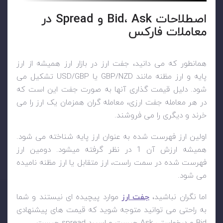
اصطلاحات Bid، Ask و Spread در
معاملات فارکس
همانطور که می دانید، جفت ارز در بازار ارز همیشه از ارز
پایه و ارز مظنه مانند GBP/NZD یا USD/GBP تشکیل می
شود. دلیل قیمت گذاری آنها به صورت جفت این است که
در هر معامله جفت ارزی، معامله گران همزمان یک ارز را می
خرند و دیگری را می فروشند.
اولین ارز فهرست شده به عنوان ارز پایه شناخته می شود.
همیشه ارزش آن 1 در نظر گرفته میشود. دومین ارز
فهرست شده در سمت راست، ارز متقابل یا ارز مظنه نامیده
می شود.
اما نگران نباشید،
جفت ارز
موارد پیچیده ای نیستند و شما
به راحتی می توانید متوجه شوید که قیمت های پیشنهادی