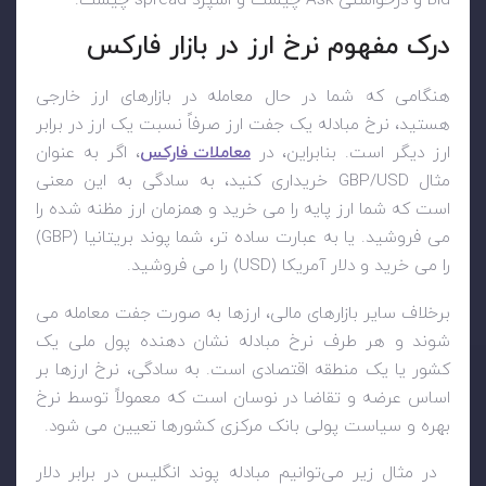
Bid و درخواستی Ask چیست و اسپرد spread چیست.
درک مفهوم نرخ ارز در بازار فارکس
هنگامی که شما در حال معامله در بازارهای ارز خارجی
هستید، نرخ مبادله یک جفت ارز صرفاً نسبت یک ارز در برابر
ارز دیگر است. بنابراین، در
معاملات فارکس
، اگر به عنوان
مثال GBP/USD خریداری کنید، به سادگی به این معنی
است که شما ارز پایه را می خرید و همزمان ارز مظنه شده را
می فروشید. یا به عبارت ساده تر، شما پوند بریتانیا (GBP)
را می خرید و دلار آمریکا (USD) را می فروشید.
برخلاف سایر بازارهای مالی، ارزها به صورت جفت معامله می
شوند و هر طرف نرخ مبادله نشان دهنده پول ملی یک
کشور یا یک منطقه اقتصادی است. به سادگی، نرخ ارزها بر
اساس عرضه و تقاضا در نوسان است که معمولاً توسط نرخ
بهره و سیاست پولی بانک مرکزی کشورها تعیین می شود.
در مثال زیر می‌توانیم مبادله پوند انگلیس در برابر دلار