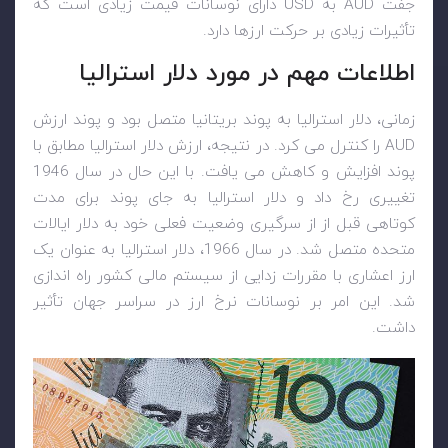
جفت‌
AUD
به
USD
دارای نوسانات قیمت زیادی است که
تأثیرات زیادی بر حرکت ارزها دارد.
اطلاعات مهم در مورد دلار استرالیا
زمانی، دلار استرالیا به پوند بریتانیا متصل بود و پوند ارزش
AUD
را کنترل می کرد. در نتیجه، ارزش دلار استرالیا مطابق با
پوند افزایش و کاهش می یافت. با این حال در سال 1946
تغییری رخ داد و دلار استرالیا به جای پوند برای مدت
کوتاهی قبل از از سرگیری وضعیت فعلی خود به دلار ایالات
متحده متصل شد. در سال 1966، دلار استرالیا به عنوان یک
ارز اعشاری با مقررات زدایی از سیستم مالی کشور راه اندازی
شد. این امر بر نوسانات نرخ ارز در سراسر جهان تأثیر
داشت.