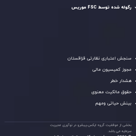
رگوله شده توسط FSC موریس
شرکت
Inveslo Limited
، ثبت‌شده در موریس با شماره ثبت
C230595
و دفتر مرکزی در
C/o Legacy Capital Ltd. Second
Floor, Suite 201, The Catalyst Ebene
، تحت نظارت کمیسیون
خدمات مالی جمهوری موریس فعالیت می‌کند. این شرکت با
داشتن مجوز معامله‌گری سرمایه‌گذاری،
GB25205645
، به رعایت
دقیق استانداردهای نظارتی پایبند است و محیطی امن و شفاف
برای معاملات جهانی و حفاظت از مشتریان فراهم می‌آورد.
سنجش اعتباری نظارتی قزاقستان
مجوز کمیسیون مالی
هشدار خطر
حقوق مالکیت معنوی
بینش حیاتی ومهم
بخشی از موفقیت گروه ایکس،پیشرو در نوآوری مدیریت
سرمایه می باشد.