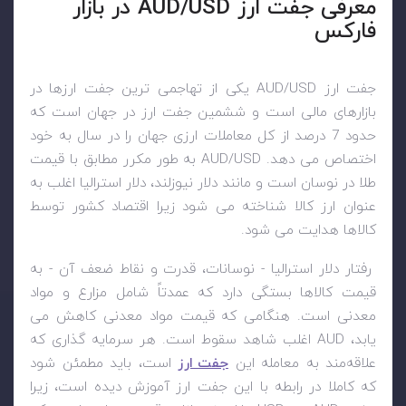
معرفی جفت ارز AUD/USD در بازار
فارکس
جفت ارز
AUD/USD
یکی از تهاجمی ترین جفت ارزها در
بازارهای مالی است و ششمین جفت ارز در جهان است که
حدود 7 درصد از کل معاملات ارزی جهان را در سال به خود
اختصاص می دهد.
AUD/USD
به طور مکرر مطابق با قیمت
طلا در نوسان است و مانند دلار نیوزلند، دلار استرالیا اغلب به
عنوان ارز کالا شناخته می شود زیرا اقتصاد کشور توسط
کالاها هدایت می شود.
رفتار دلار استرالیا - نوسانات، قدرت و نقاط ضعف آن - به
قیمت کالاها بستگی دارد که عمدتاً شامل مزارع و مواد
معدنی است. هنگامی که قیمت مواد معدنی کاهش می
یابد،
AUD
اغلب شاهد سقوط است. هر سرمایه ‌گذاری که
علاقه‌مند به معامله این
جفت ارز
است، باید مطمئن شود
که کاملا در رابطه با این جفت ارز آموزش دیده است، زیرا