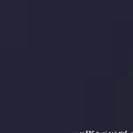
با ما تماس بگیرید
بیانیه سلب مسئولیت ریسک
بررسی حساب ها
کپی تریدینگ
قرارداد مشتری
سیاست حفظ حریم خصوصی
سیاست استرداد وجه
سیاست AML
رگوله و تایید شده