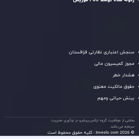
رگوله شده توسط FSC موریس
شرکت
Inveslo Limited
، ثبت‌شده در موریس با شماره ثبت
C230595
و دفتر مرکزی در
C/o Legacy Capital Ltd. Second
Floor, Suite 201, The Catalyst Ebene
، تحت نظارت کمیسیون
خدمات مالی جمهوری موریس فعالیت می‌کند. این شرکت با
داشتن مجوز معامله‌گری سرمایه‌گذاری،
GB25205645
، به رعایت
دقیق استانداردهای نظارتی پایبند است و محیطی امن و شفاف
برای معاملات جهانی و حفاظت از مشتریان فراهم می‌آورد.
سنجش اعتباری نظارتی قزاقستان
مجوز کمیسیون مالی
هشدار خطر
حقوق مالکیت معنوی
بینش حیاتی ومهم
بخشی از موفقیت گروه ایکس،پیشرو در نوآوری مدیریت
سرمایه می باشد.
© 2026 Inveslo.com - کلیه حقوق محفوظ است