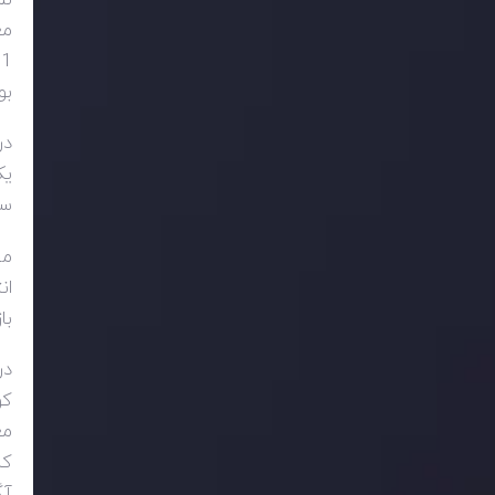
مع
1
بولینگر و SI
یک
سود س
ان
با
کو
مع
آگ