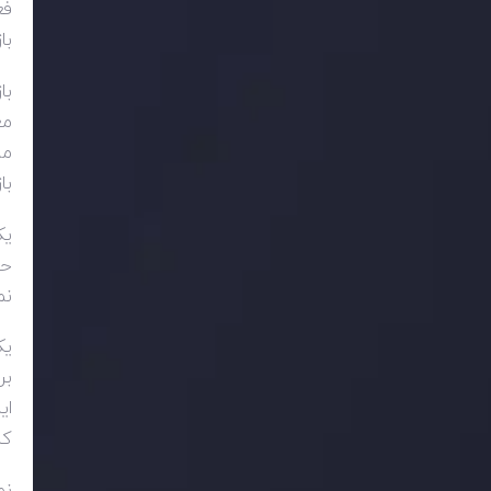
با
مع
با
حا
نمودار 1 ساعته، چشم انداز و
بر
ای
کن