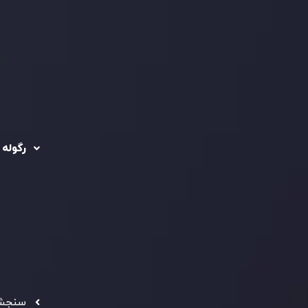
رگوله 
 حساب ها
سیاست حفظ حریم
خصوصی
ریدینگ
رگوله شد
سیاست استرداد وجه
شرکت
تماس بگیرید
ثبت
5
سیاست AML
 Ebene
د مشتری
تحت ن
فعالیت
سرمایه
استاند
شفاف ب
فراهم 
سنجش 