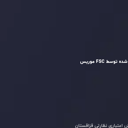
و تایید شده
ه توسط FSC موریس
Inveslo Limited
، ثبت‌شده در موریس با شماره
C23059
و دفتر مرکزی در
C/o Legacy Capital
،
Ltd. Second Floor, Suite 201, The Catalyst
ظارت کمیسیون خدمات مالی جمهوری موریس
 می‌کند. این شرکت با داشتن مجوز معامله‌گری
‌گذاری،
GB25205645
، به رعایت دقیق
اردهای نظارتی پایبند است و محیطی امن و
رای معاملات جهانی و حفاظت از مشتریان
می‌آورد.
اعتباری نظارتی قزاقستان