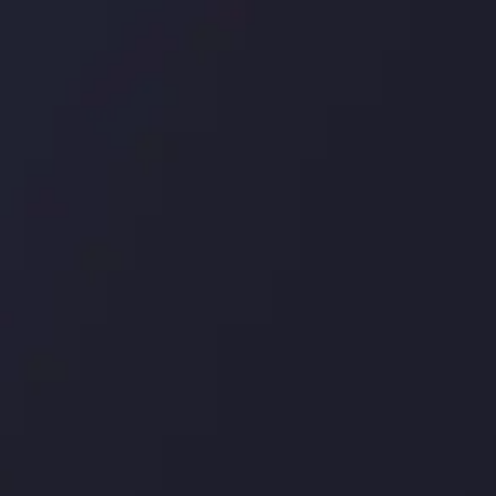
درباره ما
بررسی
سپرده ها و برداشت ها
کپی ت
شرکا
با ما 
بیانیه سلب مسئولیت
قراردا
ریسک