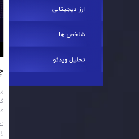
ارز دیجیتالی
شاخص ها
تحلیل ویدئو
چارت H1
فا
گر
می
را