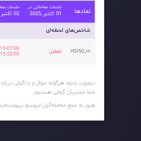
جلسات معاملاتی در
جلسات معام
نمادها
01 اکتبر ,2025
02 اکتبر ,2025
شاخص‌های لحظه‌ای
HSI50_m
تعطیل
:15-22:00
درصورت وجود هرگونه سوال و یا نگرانی درباره 
شما مشتریان گرامی هستیم.
هنوز به جمع معامله‌گران اینوِسلو نپیوسته‌اید