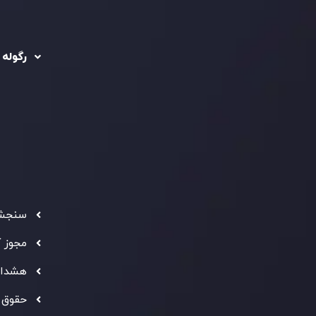
رگوله 
 حساب ها
سیاست حفظ حریم
خصوصی
ریدینگ
رگوله شد
سیاست استرداد وجه
شرکت
تماس بگیرید
ثبت
5
سیاست AML
 Ebene
د مشتری
تحت ن
فعالیت
سرمایه
استاند
شفاف ب
فراهم 
سنجش 
ه معتبر
" بهترین کارگزار فین تک فارکس "
توجه ها را به خود
مجوز 
شانی از شایستگی و کیفیت بالای خدمات اینوسلو می باشد.
هشدار
حقوق 