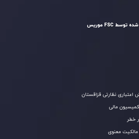
و تایید شده
ه توسط FSC موریس
Inveslo Limited
، ثبت‌شده در موریس با شماره
C23059
و دفتر مرکزی در
C/o Legacy Capital
،
Ltd. Second Floor, Suite 201, The Catalyst
ظارت کمیسیون خدمات مالی جمهوری موریس
 می‌کند. این شرکت با داشتن مجوز معامله‌گری
‌گذاری،
GB25205645
، به رعایت دقیق
اردهای نظارتی پایبند است و محیطی امن و
رای معاملات جهانی و حفاظت از مشتریان
می‌آورد.
اعتباری نظارتی قزاقستان
کمیسیون مالی
 خطر
مالکیت معنوی