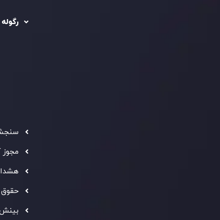
خصوصی
ریدینگ
رگوله شد
سیاست استرداد وجه
شرکت
تماس بگیرید
ثبت
5
سیاست AML
 Ebene
د مشتری
تحت ن
فعالیت
سرمایه
استاند
شفاف ب
فراهم 
سنجش 
ه معتبر
" بهترین کارگزار فین تک فارکس "
توجه ها را به خود
مجوز 
شانی از شایستگی و کیفیت بالای خدمات اینوسلو می باشد.
هشدار
حقوق 
بینش 