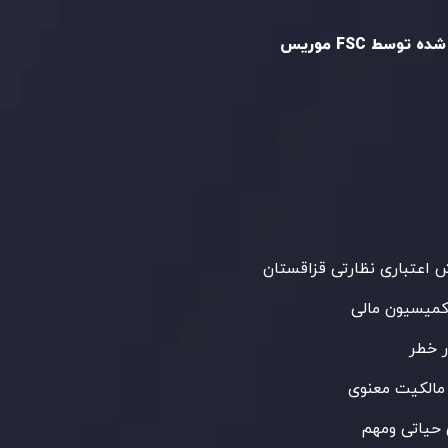
ه توسط FSC موریس
Inveslo Limited
، ثبت‌شده در موریس با شماره
C23059
و دفتر مرکزی در
C/o Legacy Capital
،
Ltd. Second Floor, Suite 201, The Catalyst
ظارت کمیسیون خدمات مالی جمهوری موریس
 می‌کند. این شرکت با داشتن مجوز معامله‌گری
‌گذاری،
GB25205645
، به رعایت دقیق
اردهای نظارتی پایبند است و محیطی امن و
رای معاملات جهانی و حفاظت از مشتریان
می‌آورد.
اعتباری نظارتی قزاقستان
کمیسیون مالی
 خطر
مالکیت معنوی
حیاتی ومهم