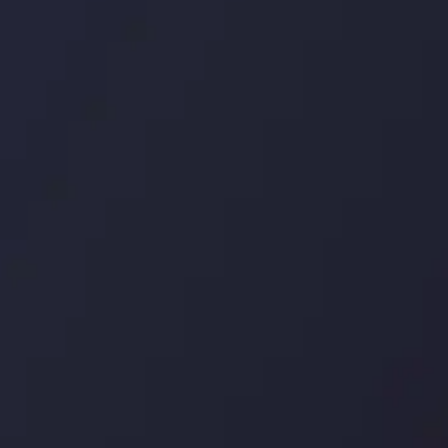
رگوله 
 حساب ها
سیاست حفظ حریم