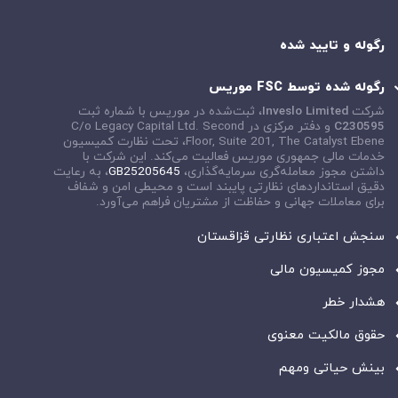
رگوله و تایید شده
رگوله شده توسط FSC موریس
شرکت
Inveslo Limited
، ثبت‌شده در موریس با شماره ثبت
C230595
و دفتر مرکزی در
C/o Legacy Capital Ltd. Second
Floor, Suite 201, The Catalyst Ebene
، تحت نظارت کمیسیون
خدمات مالی جمهوری موریس فعالیت می‌کند. این شرکت با
داشتن مجوز معامله‌گری سرمایه‌گذاری،
GB25205645
، به رعایت
دقیق استانداردهای نظارتی پایبند است و محیطی امن و شفاف
برای معاملات جهانی و حفاظت از مشتریان فراهم می‌آورد.
سنجش اعتباری نظارتی قزاقستان
مجوز کمیسیون مالی
هشدار خطر
حقوق مالکیت معنوی
بینش حیاتی ومهم