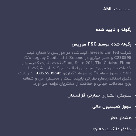
سیاست AML
رگوله و تایید شده
رگوله شده توسط FSC موریس
شرکت
Inveslo Limited
، ثبت‌شده در موریس با شماره ثبت
C230595
و دفتر مرکزی در
C/o Legacy Capital Ltd. Second
Floor, Suite 201, The Catalyst Ebene
، تحت نظارت کمیسیون
خدمات مالی جمهوری موریس فعالیت می‌کند. این شرکت با
داشتن مجوز معامله‌گری سرمایه‌گذاری،
GB25205645
، به رعایت
دقیق استانداردهای نظارتی پایبند است و محیطی امن و شفاف
برای معاملات جهانی و حفاظت از مشتریان فراهم می‌آورد.
سنجش اعتباری نظارتی قزاقستان
مجوز کمیسیون مالی
هشدار خطر
حقوق مالکیت معنوی