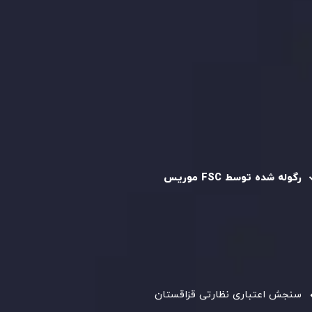
قرارداد مشتری
سیاست حفظ حریم خصوصی
سیاست استرداد وجه
سیاست AML
رگوله و تایید شده
رگوله شده توسط FSC موریس
شرکت
Inveslo Limited
، ثبت‌شده در موریس با شماره ثبت
C230595
و دفتر مرکزی در
C/o Legacy Capital Ltd. Second
Floor, Suite 201, The Catalyst Ebene
، تحت نظارت کمیسیون
خدمات مالی جمهوری موریس فعالیت می‌کند. این شرکت با
داشتن مجوز معامله‌گری سرمایه‌گذاری،
GB25205645
، به رعایت
دقیق استانداردهای نظارتی پایبند است و محیطی امن و شفاف
برای معاملات جهانی و حفاظت از مشتریان فراهم می‌آورد.
سنجش اعتباری نظارتی قزاقستان