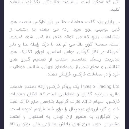
آتی که ممکن است بر قیمت طلا تأثیر بگذارند، استفاده
کنید.
در پایان باید گفت، معاملات طلا در بازار فارکس فرصت های
قابل توجهی برای سود ارائه می دهد، اما اجتناب از
اشتباهات رایج که می تواند منجر به ضرر شود ضروری
است. معامله گران طلا می توانند با درک رابطه طلا و دلار
آمریکا، در نظر گرفتن عوامل اساسی، اجرای تکنیک های
مدیریت ریسک مناسب، اجتناب از تصمیم گیری های
تکانشی و مطلع شدن از رویدادهای جهانی، شانس موفقیت
خود را در معاملات فارکس افزایش دهند.
Inveslo Trading Ltd
یک بروکر فارکس ارائه دهنده خدمات
مالی، سرمایه گذاری و معاملاتی است که امکان معاملات
فارکس، سهام
CFD
، فلزات گرانبها، شاخص های
CFD
، نفت
خام و گاز، ارزهای دیجیتال را برای شما فراهم نموده است.
این کارگزاری به منظور ارج نهادن به استقبال و اعتماد
مشتریان خود، طرح های پاداش متنوعی مثل بونوس 50