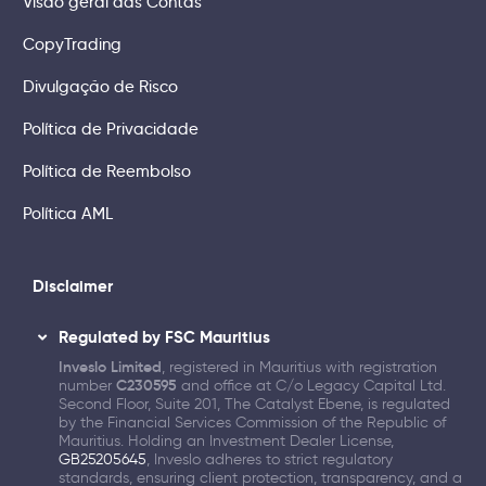
Visão geral das Contas
CopyTrading
Divulgação de Risco
Política de Privacidade
Política de Reembolso
Política AML
Disclaimer
Regulated by FSC Mauritius
Inveslo Limited
, registered in Mauritius with registration
number
C230595
and office at C/o Legacy Capital Ltd.
Second Floor, Suite 201, The Catalyst Ebene, is regulated
by the Financial Services Commission of the Republic of
Mauritius. Holding an Investment Dealer License,
GB25205645
, Inveslo adheres to strict regulatory
standards, ensuring client protection, transparency, and a