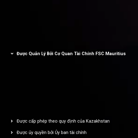
Chính sách hoàn tiền
Chính sách AML
Được quản lý và chứng nhận
Được Quản Lý Bởi Cơ Quan Tài Chính FSC Mauritius
Inveslo Limited
, được đăng ký tại Cộng hòa Mauritius với số
đăng ký
C230595
và địa chỉ trụ sở tại C/o Legacy Capital Ltd.
Second Floor, Suite 201, The Catalyst Ebene, là pháp nhân được
quản lý bởi Ủy ban Dịch vụ Tài chính của Cộng hòa Mauritius
(Financial Services Commission – FSC). Với Giấy phép Nhà kinh
doanh Đầu tư (Investment Dealer License) số
GB25205645
,
Inveslo tuân thủ nghiêm ngặt các tiêu chuẩn quản lý và quy định
pháp lý, đảm bảo bảo vệ quyền lợi khách hàng, tính minh bạch
trong hoạt động và môi trường giao dịch an toàn, bảo mật trên
phạm vi toàn cầu.
Được cấp phép theo quy định của Kazakhstan
Được ủy quyền bởi Ủy ban tài chính