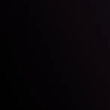
Chúng ta là ai
Gửi & Rút tiền
Đối tác
Liên hệ chúng tôi
Tiết lộ rủi ro
Tổng quan tài khoản
CopyTrading
Thỏa thuận khách hàng
Chính sách Bảo mật