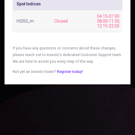
Spot Indices
04:15-07:00  
HSI50_m
Closed
08:00-11:30, 
12:15-22:00
If you have any questions or concerns about these changes,
please reach out to Inveslo's dedicated Customer Support team.
We are here to assist you every step of the way.
Not yet an Inveslo trader?
Register today!