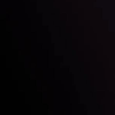
Chúng ta là ai
Gửi & Rút tiền
Đối tác
Liên hệ chúng tôi
Tiết lộ rủi ro
Tổng quan tài khoản
CopyTrading
Thỏa thuận khách hàng
Chính sách Bảo mật
Chính sách hoàn tiền
Chính sách AML