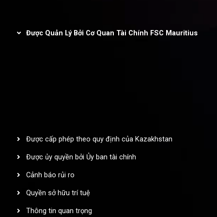
Được quản lý và chứng nhận
Được Quản Lý Bởi Cơ Quan Tài Chính FSC Mauritius
Inveslo Limited
, được đăng ký tại Cộng hòa Mauritius với số
đăng ký
C230595
và địa chỉ trụ sở tại C/o Legacy Capital Ltd.
Second Floor, Suite 201, The Catalyst Ebene, là pháp nhân được
quản lý bởi Ủy ban Dịch vụ Tài chính của Cộng hòa Mauritius
(Financial Services Commission – FSC). Với Giấy phép Nhà kinh
doanh Đầu tư (Investment Dealer License) số
GB25205645
,
Inveslo tuân thủ nghiêm ngặt các tiêu chuẩn quản lý và quy định
pháp lý, đảm bảo bảo vệ quyền lợi khách hàng, tính minh bạch
trong hoạt động và môi trường giao dịch an toàn, bảo mật trên
phạm vi toàn cầu.
Được cấp phép theo quy định của Kazakhstan
Được ủy quyền bởi Ủy ban tài chính
Cảnh báo rủi ro
Quyền sở hữu trí tuệ
Thông tin quan trọng