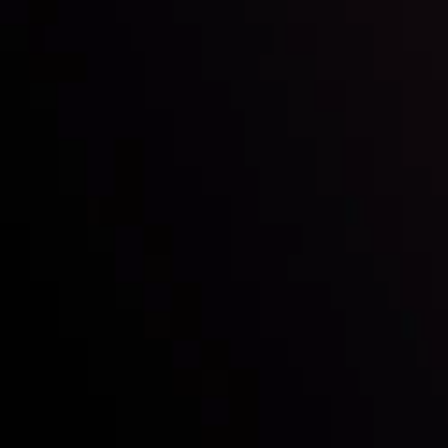
Chúng ta là ai
Gửi & Rút tiền
Đối tác
Liên hệ chúng tôi
Tiết lộ rủi ro
Tổng quan tài khoản