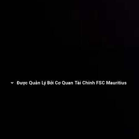
CopyTrading
Thỏa thuận khách hàng
Chính sách Bảo mật
Chính sách hoàn tiền
Chính sách AML
Được quản lý và chứng nhận
Được Quản Lý Bởi Cơ Quan Tài Chính FSC Mauritius
Inveslo Limited
, được đăng ký tại Cộng hòa Mauritius với số
đăng ký
C230595
và địa chỉ trụ sở tại C/o Legacy Capital Ltd.
Second Floor, Suite 201, The Catalyst Ebene, là pháp nhân được
quản lý bởi Ủy ban Dịch vụ Tài chính của Cộng hòa Mauritius
(Financial Services Commission – FSC). Với Giấy phép Nhà kinh
doanh Đầu tư (Investment Dealer License) số
GB25205645
,
Inveslo tuân thủ nghiêm ngặt các tiêu chuẩn quản lý và quy định
pháp lý, đảm bảo bảo vệ quyền lợi khách hàng, tính minh bạch
trong hoạt động và môi trường giao dịch an toàn, bảo mật trên
phạm vi toàn cầu.