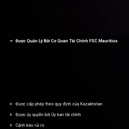
Chính sách AML
Được quản lý và chứng nhận
Được Quản Lý Bởi Cơ Quan Tài Chính FSC Mauritius
Inveslo Limited
, được đăng ký tại Cộng hòa Mauritius với số
đăng ký
C230595
và địa chỉ trụ sở tại C/o Legacy Capital Ltd.
Second Floor, Suite 201, The Catalyst Ebene, là pháp nhân được
quản lý bởi Ủy ban Dịch vụ Tài chính của Cộng hòa Mauritius
(Financial Services Commission – FSC). Với Giấy phép Nhà kinh
doanh Đầu tư (Investment Dealer License) số
GB25205645
,
Inveslo tuân thủ nghiêm ngặt các tiêu chuẩn quản lý và quy định
pháp lý, đảm bảo bảo vệ quyền lợi khách hàng, tính minh bạch
trong hoạt động và môi trường giao dịch an toàn, bảo mật trên
phạm vi toàn cầu.
Được cấp phép theo quy định của Kazakhstan
Được ủy quyền bởi Ủy ban tài chính
Cảnh báo rủi ro