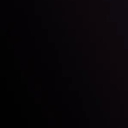
Chúng ta là ai
Gửi & Rút tiền
Đối tác
Liên hệ chúng tôi
Tiết lộ rủi ro
Tổng quan tài khoản
CopyTrading
Thỏa thuận khách hàng
Chính sách Bảo mật
Chính sách hoàn tiền