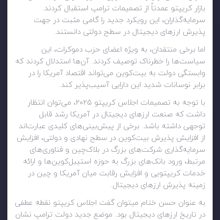
بازار کریپتو عمدتاً از تصمیمات ترامپ استقبال کردند.
سرمایه‌گذاران، این رویکرد جدید را گامی مثبت در جهت
پذیرش ارزهای دیجیتال در سطح دولتی دانستند.
اما برخی منتقدان، به ویژه اعضای حزب دموکرات، این
سیاست‌ها را خطرناک توصیف کردند. آن‌ها استدلال کردند که
وابستگی دولت به بیت‌کوین می‌تواند اقتصاد آمریکا را در
برابر نوسانات شدید این دارایی آسیب‌پذیر کند.
با توجه به تصمیمات اجلاس کریپتو ۲۰۲۵، می‌توان انتظار
داشت که صنعت ارزهای دیجیتال در آمریکا رشد قابل
توجهی داشته باشد. برخی از پیش‌بینی‌های کلیدی عبارت‌اند
از افزایش پذیرش بیت‌کوین در سطح نهادی و دولتی، افزایش
سرمایه‌گذاری شرکت‌های بزرگ در بلاک‌چین و فناوری‌های
مرتبط، ورود بانک‌های بزرگ به حوزه استیبل‌کوین‌ها و ارائه
خدمات کریپتویی و افزایش رقابت میان آمریکا و چین در
زمینه پذیرش ارزهای دیجیتال.
به عنوان حسن ختام میتوان گفت
اجلاس کریپتو نقطه عطفی
در تاریخ ارزهای دیجیتال بود. موضع جدید دولت ترامپ نشان