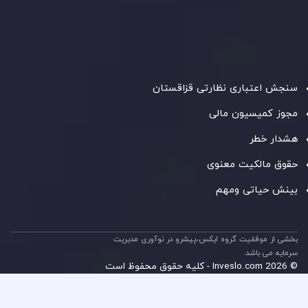
C230595
و دفتر مرکزی در
C/o Legacy Capital Ltd. Second
Floor, Suite 201, The Catalyst Ebene
، تحت نظارت کمیسیون
خدمات مالی جمهوری موریس فعالیت می‌کند. این شرکت با
داشتن مجوز معامله‌گری سرمایه‌گذاری،
GB25205645
، به رعایت
دقیق استانداردهای نظارتی پایبند است و محیطی امن و شفاف
برای معاملات جهانی و حفاظت از مشتریان فراهم می‌آورد.
سنجش اعتباری نظارتی قزاقستان
مجوز کمیسیون مالی
هشدار خطر
حقوق مالکیت معنوی
بینش حیاتی ومهم
بخشی از موفقیت گروه ایکس،پیشرو در نوآوری مدیریت
سرمایه می باشد.
© 2026 Inveslo.com - کلیه حقوق محفوظ است