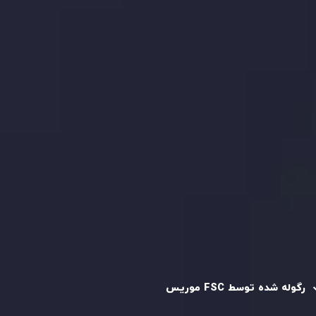
بیانیه سلب مسئولیت ریسک
بررسی حساب ها
کپی تریدینگ
قرارداد مشتری
سیاست حفظ حریم خصوصی
سیاست استرداد وجه
سیاست AML
رگوله و تایید شده
رگوله شده توسط FSC موریس
شرکت
Inveslo Limited
، ثبت‌شده در موریس با شماره ثبت