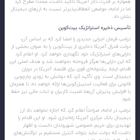
همواره بر قدرت دلار آمریکا تأکید داشت، مجدداً مطرح کرد
اما در ادامه، موضعی انعطاف‌پذیرتر نسبت به ارزهای دیجیتال
نشان داد.
تأسیس ذخیره استراتژیک بیت‌کوین
ترامپ فرمان اجرایی جدیدی را امضا کرد که بر اساس آن،
دولت فدرال آمریکا ذخایری از بیت‌کوین را به عنوان بخشی از
دارایی‌های استراتژیک خود نگهداری خواهد کرد. او اعلام کرد
که این دارایی‌ها هرگز فروخته نخواهند شد و هدف اصلی این
اقدام، ایجاد پشتوانه‌ای قوی برای اقتصاد آمریکا در دوران
دیجیتال است. وی تأکید کرد که دولتش به زودی چارچوبی
قانونی برای فعالیت استیبل‌کوین‌ها ارائه خواهد داد تا همزمان
با افزایش پذیرش آن‌ها، امنیت کاربران و ثبات مالی نیز حفظ
شود.
ترامپ در ادامه، صراحتاً اعلام کرد که اجازه نخواهد داد ارز
دیجیتال بانک مرکزی آمریکا راه‌اندازی شود. او این اقدام را
تهدیدی برای حریم خصوصی شهروندان دانست و اظهار
داشت که دولت نباید بتواند کنترل مستقیم بر تراکنش‌های