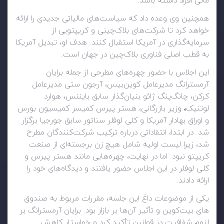
مالی افراد داشته باشد.
همچنین وی وعده داد که سیاست‌های مالیاتی جدیدی را ارائه
خواهد کرد تا شرکت‌های بلاک‌چینی و کریپتویی از
سرمایه‌گذاری در آمریکا استقبال کنند. هدف او، تبدیل آمریکا
به قطب اصلی فناوری بلاک‌چین در جهان است.
این اجلاس با حضور چهره‌های مطرحی از جمله برایان
آرمسترانگ مدیرعامل کوین‌بیس، آرجون ستی
مدیرعامل
کرکن، چانگ‌پنگ ژائو بنیان‌گذار سابق بایننس، هوارد
لوتنیک
،
وزیر بازرگانی، هستر پیرس کمیسر کمیسیون بورس
و اوراق بهادار آمریکا و کلی لوفلر سناتور سابق جورجیا برگزار
شد. در ابتدا، انتقاداتی درباره ترکیب شرکت‌کنندگان مطرح
شد، زیرا لیست اولیه شامل هیچ زن برجسته‌ای از صنعت
کریپتو نبود. اما در نهایت، چهره‌هایی مانند هستر پیرس و
کلی لوفلر در این اجلاس حضور یافتند و دیدگاه‌های خود را
ارائه دادند.
یکی از موضوعات داغ این جلسه، مقررات مربوط به صندوق
های بیت‌کوین و تأثیر آن‌ها بر بازار بود. برایان آرمسترانگ بر
لزوم شفافیت در قوانین تأکید کرد و خواستار کاهش