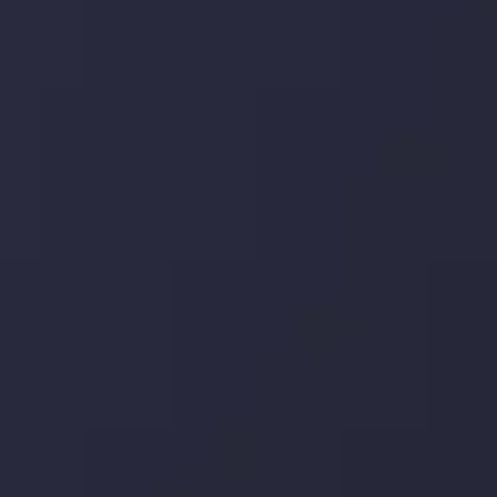
وضعیت روزانه بازار
در بخش تازه ترین تحولات بازار، با بازارهای مالی همراه باشید،
بدانید چه اتفاقی در حال روی دادن است و چه چیزی بر بازارها
تأثیر می گذارد. بر این اساس، محرک های بازار و روند آن ها را
تحلیل کنید و استراتژی های معاملاتی خود را بسازید.
جدیدترین تغییرات
تاثیر تولیدات صنعتی چین بر بازارها
توسط
Inveslo Analysis Team
Market Analysis and Education
تاریخ
مشاهده بیشتر
19 May @ 12:17