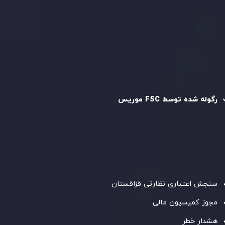
سیاست استرداد وجه
سیاست AML
رگوله و تایید شده
رگوله شده توسط FSC موریس
شرکت
Inveslo Limited
، ثبت‌شده در موریس با شماره ثبت
C230595
و دفتر مرکزی در
C/o Legacy Capital Ltd. Second
Floor, Suite 201, The Catalyst Ebene
، تحت نظارت کمیسیون
خدمات مالی جمهوری موریس فعالیت می‌کند. این شرکت با
داشتن مجوز معامله‌گری سرمایه‌گذاری،
GB25205645
، به رعایت
دقیق استانداردهای نظارتی پایبند است و محیطی امن و شفاف
برای معاملات جهانی و حفاظت از مشتریان فراهم می‌آورد.
سنجش اعتباری نظارتی قزاقستان
مجوز کمیسیون مالی
هشدار خطر