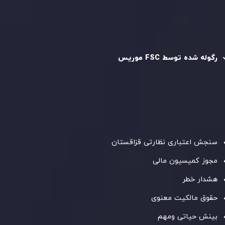
سیاست AML
رگوله و تایید شده
رگوله شده توسط FSC موریس
شرکت
Inveslo Limited
، ثبت‌شده در موریس با شماره ثبت
C230595
و دفتر مرکزی در
C/o Legacy Capital Ltd. Second
Floor, Suite 201, The Catalyst Ebene
، تحت نظارت کمیسیون
خدمات مالی جمهوری موریس فعالیت می‌کند. این شرکت با
داشتن مجوز معامله‌گری سرمایه‌گذاری،
GB25205645
، به رعایت
دقیق استانداردهای نظارتی پایبند است و محیطی امن و شفاف
برای معاملات جهانی و حفاظت از مشتریان فراهم می‌آورد.
سنجش اعتباری نظارتی قزاقستان
مجوز کمیسیون مالی
هشدار خطر
حقوق مالکیت معنوی
بینش حیاتی ومهم