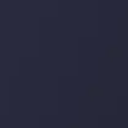
بدانید چه اتفاقی در حال روی دادن است و چه چیزی بر بازارها
تأثیر می گذارد. بر این اساس، محرک های بازار و روند آن ها را
تحلیل کنید و استراتژی های معاملاتی خود را بسازید.
جدیدترین تغییرات
تاثیر تولیدات صنعتی چین بر بازارها
توسط
Inveslo Analysis Team
Market Analysis and Education
تاریخ
مشاهده بیشتر
19 May @ 12:17