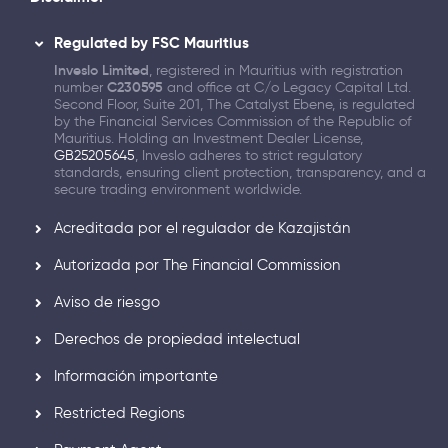
Regulated by FSC Mauritius
Inveslo Limited
, registered in Mauritius with registration
number
C230595
and office at C/o Legacy Capital Ltd.
Second Floor, Suite 201, The Catalyst Ebene, is regulated
by the Financial Services Commission of the Republic of
Mauritius. Holding an Investment Dealer License,
GB25205645
, Inveslo adheres to strict regulatory
standards, ensuring client protection, transparency, and a
secure trading environment worldwide.
Acreditada por el regulador de Kazajistán
Autorizada por The Financial Commission
Aviso de riesgo
Derechos de propiedad intelectual
Información importante
Restricted Regions