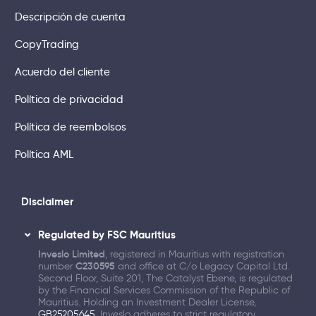
Descripción de cuenta
CopyTrading
Acuerdo del cliente
Política de privacidad
Política de reembolsos
Política AML
Disclaimer
Regulated by FSC Mauritius
Inveslo Limited
, registered in Mauritius with registration
number
C230595
and office at C/o Legacy Capital Ltd.
Second Floor, Suite 201, The Catalyst Ebene, is regulated
by the Financial Services Commission of the Republic of
Mauritius. Holding an Investment Dealer License,
GB25205645
, Inveslo adheres to strict regulatory